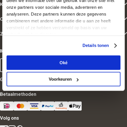
delen we informatie over uw gebruik van onze site met
Klantenservice
onze partners voor sociale media, adverteren en
analyseren. Deze partners kunnen deze gegevens
Over Belevenissen.nl
combineren met andere informatie die u aan ze heeft
verstrekt of ze hebben verzameld op basis van uw
Zakelijk
gebruik van hun diensten.
Details tonen
Oké
Nederland
Goedgekeurd
Voorkeuren
Betaalmethoden
Volg ons