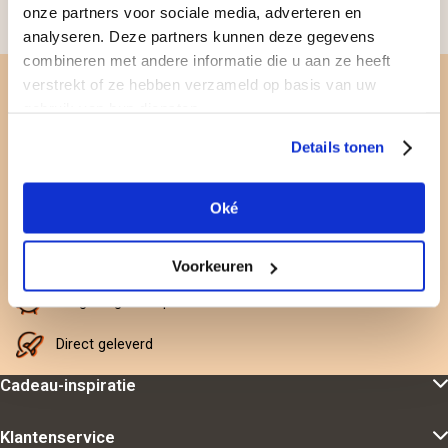
onze partners voor sociale media, adverteren en
Delen
analyseren. Deze partners kunnen deze gegevens
combineren met andere informatie die u aan ze heeft
Voor wie je écht wilt verrassen
verstrekt of ze hebben verzameld op basis van uw
gebruik van hun diensten.
Feestelijk cadeau
Details tonen
Gratis personaliseren
Oké
Cadeaubon is 2 jaar geldig
Gratis omruilen
Voorkeuren
Nergens goedkoper
Direct geleverd
Cadeau-inspiratie
Klantenservice