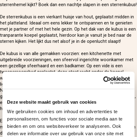
sterrenhemel kijkt? Boek dan een nachtje slapen in een sterrenkubus!
De sterrenkubus is een vierkant huisje van hout, geplaatst midden in
het platteland. Ideaal om eens lekker te ontspannen en te genieten
met je partner of met het hele gezin. Op het dak van de kubus is een
tranparante koepel geplaatst, hierdoor kan je vanuit je bed naar de
sterren kijken. Het lijkt dus net alsof je in de openlucht slaapt!
De kubus is van alle gemakken voorzien: een kitchenette met
uitgebreide voorzieningen, een sfeervol ingerichte woonkamer met
een gezellige sfeerhaard en een badkamer. Op een vide is een
tweepersoonsbed geplaatst, deze staat recht onder de koepel
waardoor je dus een prachtig uitzicht hebt terwijl je onder de lakens
ligt. In de woonkamer is een slaapbank geplaatst voor de kinderen.
Na het ontwaken staat er een heerlijk ontbijt voor je klaar en kun je
gaan genieten van de prachtige omgeving. De kubus staat in Lattrop,
Deze website maakt gebruik van cookies
een klein dorpje gelegen bij Ootmarsum en Enschede. Je zal dus
helemaal tot rust komen in deze prachtige omgeving.
We gebruiken cookies om inhoud en advertenties te
personaliseren, om functies voor sociale media aan te
Een unieke belevenis om samen met je partner of gezin mee te
bieden en om ons websiteverkeer te analyseren. Ook
maken. Boek nu
een overnachting in een sterrenkubus
en geniet van
de indrukwekkende sterrenhemel.
delen we informatie over uw gebruik van onze site met