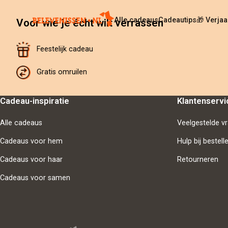
Alle cadeaus
Cadeautips
🎁 Verja
Voor wie je écht wilt verrassen
Feestelijk cadeau
Gratis omruilen
Cadeau-inspiratie
Klantenservi
Alle cadeaus
Veelgestelde v
Cadeaus voor hem
Hulp bij bestell
Cadeaus voor haar
Retourneren
Cadeaus voor samen