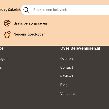
ardag
Zakelijk
Gratis personaliseren
Nergens goedkoper
ce
Over Belevenissen.nl
ragen
Over ons
en
Contact
Reviews
Blog
Vacatures