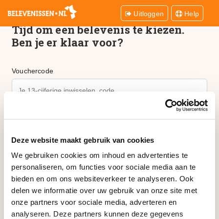
Uitloggen
Help
Tijd om een belevenis te kiezen.
Ben je er klaar voor?
Vouchercode
Ik ga akkoord met de
omruilvoorwaarden
Deze website maakt gebruik van cookies
Verder
We gebruiken cookies om inhoud en advertenties te
personaliseren, om functies voor sociale media aan te
Lorem ipsum dolor sit amet, consectetur adipisicing elit. Maxime
bieden en om ons websiteverkeer te analyseren. Ook
possimus temporibus rerum, eos aliquid quae molestiae illo et.
delen we informatie over uw gebruik van onze site met
Veritatis ea porro beatae qui facilis. Corporis, commodi! Qui
onze partners voor sociale media, adverteren en
voluptatibus consequatur soluta?
analyseren. Deze partners kunnen deze gegevens