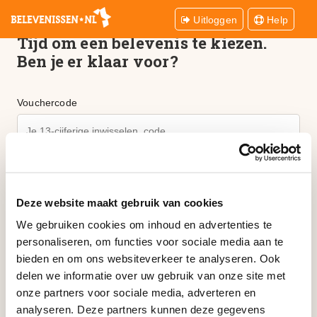
Uitloggen
Help
Tijd om een belevenis te kiezen.
Ben je er klaar voor?
Vouchercode
Ik ga akkoord met de
omruilvoorwaarden
Deze website maakt gebruik van cookies
Verder
We gebruiken cookies om inhoud en advertenties te
personaliseren, om functies voor sociale media aan te
bieden en om ons websiteverkeer te analyseren. Ook
Let op:
jouw cadeaubon heeft een vervaldatum. De
delen we informatie over uw gebruik van onze site met
cadeaubon dient
vóór
de vervaldatum uitgevoerd te zijn. Het
onze partners voor sociale media, adverteren en
is
niet
mogelijk om meerdere cadeaubonnen samen te
analyseren. Deze partners kunnen deze gegevens
voegen én in te wisselen voor één belevenis.